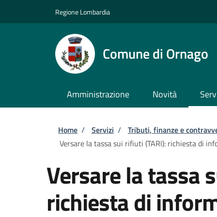
Salta al contenuto principale
Skip to footer content
Regione Lombardia
Comune di Ornago
Amministrazione
Novità
Serv
Briciole di pane
Home
/
Servizi
/
Tributi, finanze e contravv
Versare la tassa sui rifiuti (TARI): richiesta di in
Versare la tassa su
richiesta di inform