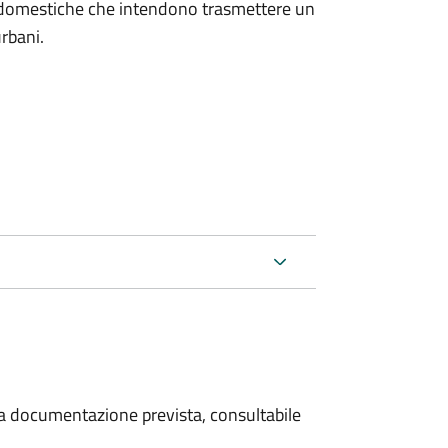
on domestiche che intendono trasmettere un
urbani.
 la documentazione prevista, consultabile