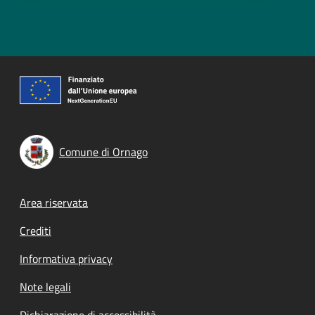
Comune di Ornago
Footer menu
Area riservata
Crediti
Informativa privacy
Note legali
Dichiarazione di accessibilità