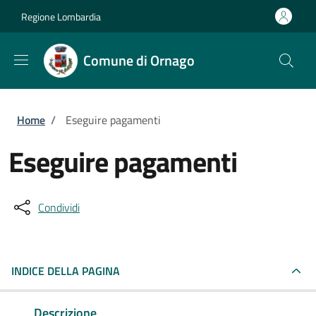
Salta al contenuto principale
Skip to footer content
Regione Lombardia
Comune di Ornago
Briciole di pane
Home
/
Eseguire pagamenti
Eseguire pagamenti
Condividi
INDICE DELLA PAGINA
Descrizione