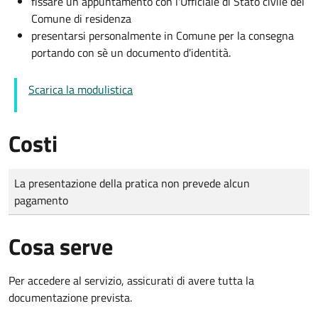
fissare un appuntamento con l'Ufficiale di Stato civile del
Comune di residenza
presentarsi personalmente in Comune per la consegna
portando con sè un documento d'identità.
Scarica la modulistica
Costi
Tipo di pagamento
Importo
La presentazione della pratica non prevede alcun
pagamento
Cosa serve
Per accedere al servizio, assicurati di avere tutta la
documentazione prevista.