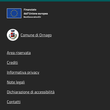
Comune di Ornago
Footer menu
Area riservata
Crediti
Informativa privacy
Note legali
Dichiarazione di accessibilità
Contatti