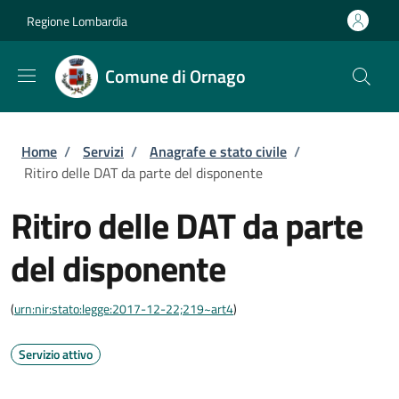
Salta al contenuto principale
Skip to footer content
Regione Lombardia
Comune di Ornago
Briciole di pane
Home
/
Servizi
/
Anagrafe e stato civile
/
Ritiro delle DAT da parte del disponente
Ritiro delle DAT da parte
del disponente
(
urn:nir:stato:legge:2017-12-22;219~art4
)
Servizio attivo