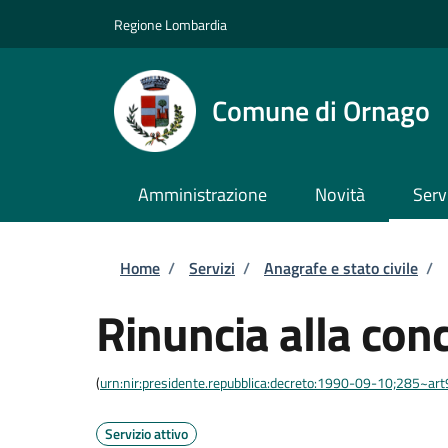
Salta al contenuto principale
Skip to footer content
Regione Lombardia
Comune di Ornago
Amministrazione
Novità
Serv
Briciole di pane
Home
/
Servizi
/
Anagrafe e stato civile
/
Rinuncia alla con
(
urn:nir:presidente.repubblica:decreto:1990-09-10;285~ar
Servizio attivo