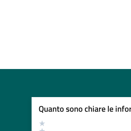
Quanto sono chiare le info
Valutazione
Valuta 5 stelle su 5
Valuta 4 stelle su 5