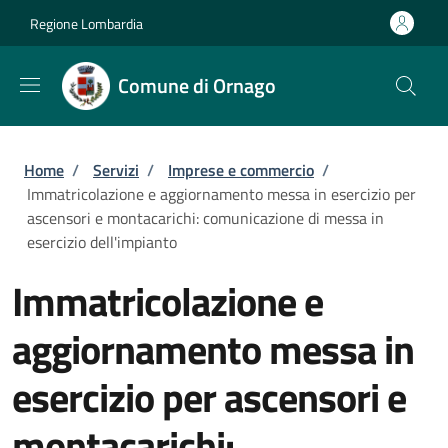
Salta al contenuto principale
Skip to footer content
Regione Lombardia
Comune di Ornago
Briciole di pane
Home
/
Servizi
/
Imprese e commercio
/
Immatricolazione e aggiornamento messa in esercizio per
ascensori e montacarichi: comunicazione di messa in
esercizio dell'impianto
Immatricolazione e
aggiornamento messa in
esercizio per ascensori e
montacarichi: