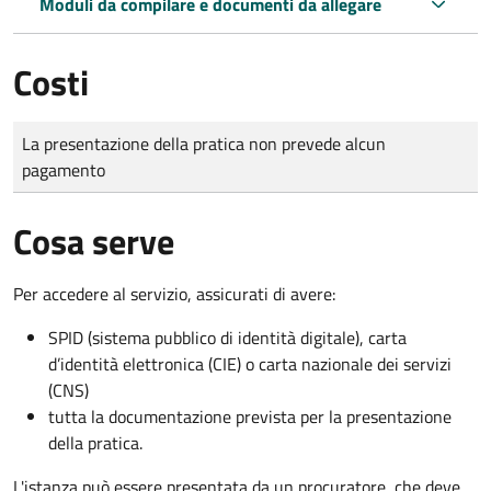
Moduli da compilare e documenti da allegare
Costi
Tipo di pagamento
Importo
La presentazione della pratica non prevede alcun
pagamento
Cosa serve
Per accedere al servizio, assicurati di avere:
SPID (sistema pubblico di identità digitale), carta
d’identità elettronica (CIE) o carta nazionale dei servizi
(CNS)
tutta la documentazione prevista per la presentazione
della pratica.
L'istanza può essere presentata da un procuratore, che deve