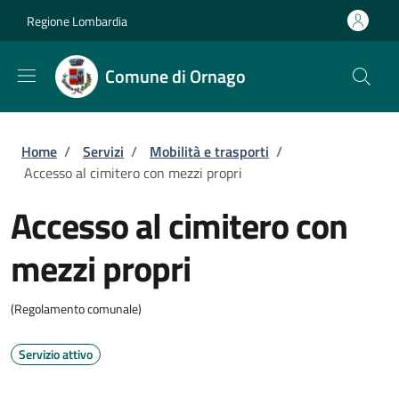
Salta al contenuto principale
Skip to footer content
Regione Lombardia
Comune di Ornago
Briciole di pane
Home
/
Servizi
/
Mobilità e trasporti
/
Accesso al cimitero con mezzi propri
Accesso al cimitero con
mezzi propri
(Regolamento comunale)
Servizio attivo