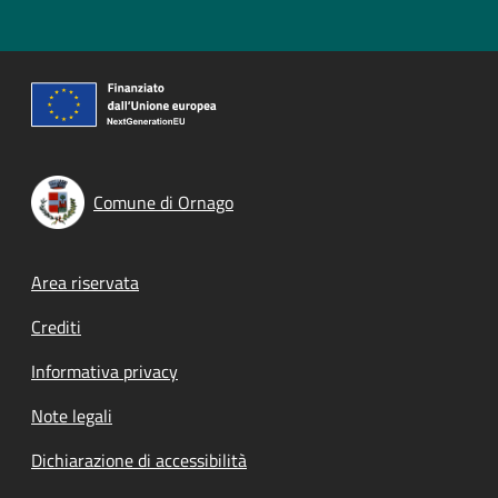
Comune di Ornago
Footer menu
Area riservata
Crediti
Informativa privacy
Note legali
Dichiarazione di accessibilità