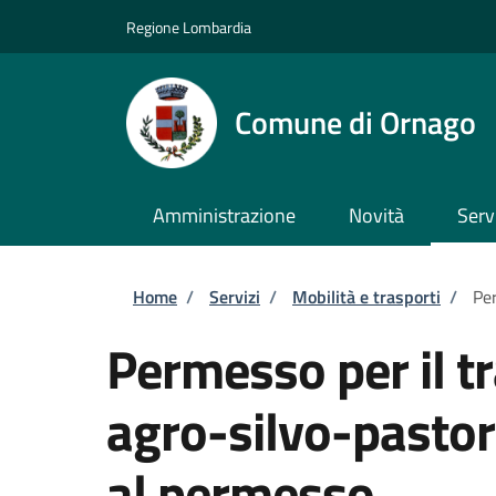
Salta al contenuto principale
Skip to footer content
Regione Lombardia
Comune di Ornago
Amministrazione
Novità
Serv
Briciole di pane
Home
/
Servizi
/
Mobilità e trasporti
/
Per
Permesso per il tr
agro-silvo-pastor
al permesso