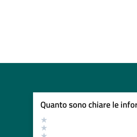
Quanto sono chiare le info
Valutazione
Valuta 5 stelle su 5
Valuta 4 stelle su 5
Valuta 3 stelle su 5