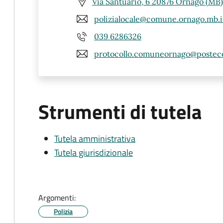
Via Santuario, 6 20876 Ornago (MB)
polizialocale@comune.ornago.mb.i
039 6286326
protocollo.comuneornago@postece
Strumenti di tutela
Tutela amministrativa
Tutela giurisdizionale
Argomenti:
Polizia