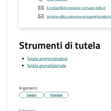
f.redaelli@comune.ornago.mb.it
protocollo.comuneornago@postece
Strumenti di tutela
Tutela amministrativa
Tutela giurisdizionale
Argomenti:
Lavoro
Imprese
Categorie: