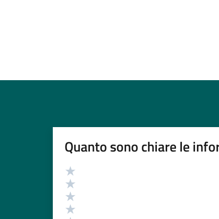
Quanto sono chiare le info
Valutazione
Valuta 5 stelle su 5
Valuta 4 stelle su 5
Valuta 3 stelle su 5
Valuta 2 stelle su 5