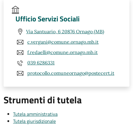
Ufficio Servizi Sociali
Via Santuario, 6 20876 Ornago (MB)
c.vergani@comune.ornago.mb.it
f.redaelli@comune.ornago.mb.it
039 6286331
protocollo.comuneornago@postecert.it
Strumenti di tutela
Tutela amministrativa
Tutela giurisdizionale