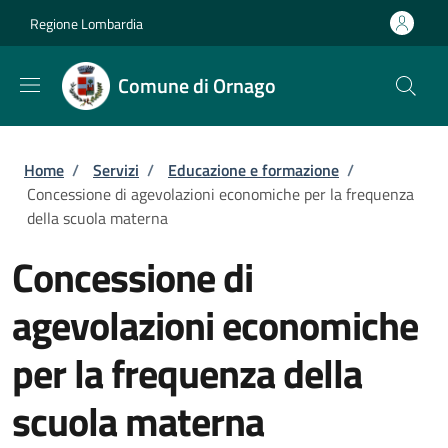
Salta al contenuto principale
Skip to footer content
Regione Lombardia
Comune di Ornago
Briciole di pane
Home
/
Servizi
/
Educazione e formazione
/
Concessione di agevolazioni economiche per la frequenza
della scuola materna
Concessione di
agevolazioni economiche
per la frequenza della
scuola materna