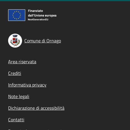
Comune di Ornago
Footer menu
Area riservata
Crediti
Informativa privacy
Note legali
Dichiarazione di accessibilità
Contatti