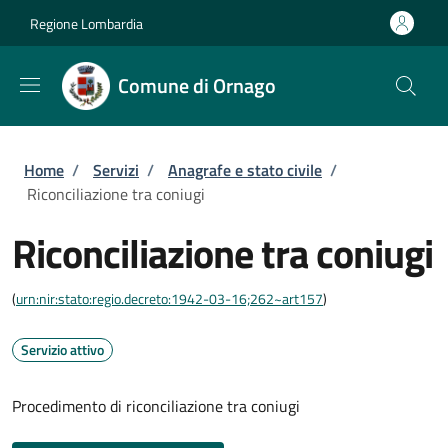
Salta al contenuto principale
Skip to footer content
Regione Lombardia
Comune di Ornago
Briciole di pane
Home
/
Servizi
/
Anagrafe e stato civile
/
Riconciliazione tra coniugi
Riconciliazione tra coniugi
(
urn:nir:stato:regio.decreto:1942-03-16;262~art157
)
Servizio attivo
Procedimento di riconciliazione tra coniugi