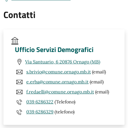
Contatti
Ufficio Servizi Demografici
Via Santuario, 6 20876 Ornago (MB)
s.brivio@comune.ornago.mb.it
(email)
e.erba@comune.ornago.mb.it
(email)
f.redaelli@comune.ornago.mb.it
(email)
039 6286322
(Telefono)
039 6286329
(telefono)