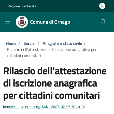
Salta al contenuto principale
Skip to footer content
Regione Lombardia
Comune di Ornago
Briciole di pane
Home
/
Servizi
/
Anagrafe e stato civile
/
Rilascio dell'attestazione di iscrizione anagrafica per
cittadini comunitari
Rilascio dell'attestazione
di iscrizione anagrafica
per cittadini comunitari
(
urn:nir:stato:decreto.legislativo:2007-02-06;30~art9
)