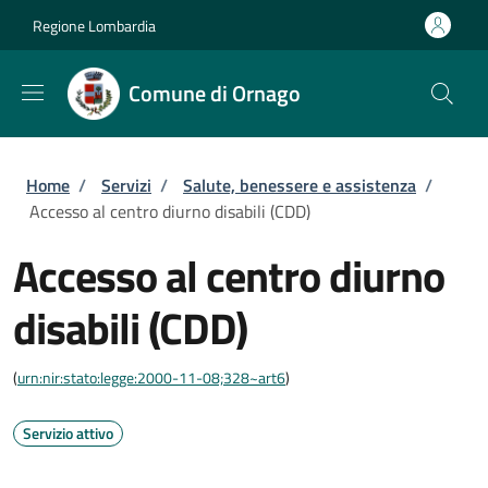
Salta al contenuto principale
Skip to footer content
Regione Lombardia
Comune di Ornago
Briciole di pane
Home
/
Servizi
/
Salute, benessere e assistenza
/
Accesso al centro diurno disabili (CDD)
Accesso al centro diurno
disabili (CDD)
(
urn:nir:stato:legge:2000-11-08;328~art6
)
Servizio attivo