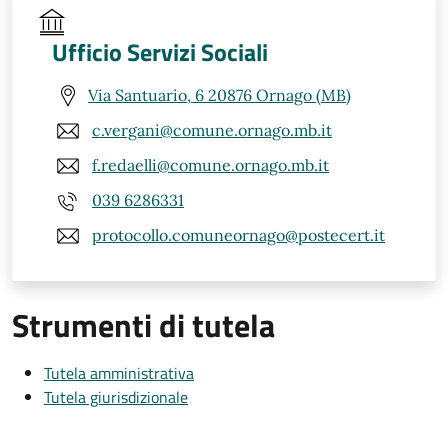
Ufficio Servizi Sociali
Via Santuario, 6 20876 Ornago (MB)
c.vergani@comune.ornago.mb.it
f.redaelli@comune.ornago.mb.it
039 6286331
protocollo.comuneornago@postecert.it
Strumenti di tutela
Tutela amministrativa
Tutela giurisdizionale