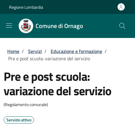
Salta al contenuto principale
Skip to footer content
Regione Lombardia
Comune di Ornago
Briciole di pane
Home
/
Servizi
/
Educazione e formazione
/
Pre e post scuola: variazione del servizio
Pre e post scuola:
variazione del servizio
(Regolamento comunale)
Servizio attivo