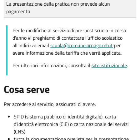
Tipo di pagamento
Importo
La presentazione della pratica non prevede alcun
pagamento
Per le modifiche al servizio di pre-post scuola in corso
d'anno vi preghiamo di contattare l'ufficio scolastico
all'indirizzo email
scuola@comune.ornago.mb.it
per
avere informazione della tariffa che verrà applicata.
Per ulteriori informazioni, consulta il
sito istituzionale
.
Cosa serve
Per accedere al servizio, assicurati di avere:
SPID (sistema pubblico di identità digitale), carta
d’identità elettronica (CIE) o carta nazionale dei servizi
(CNS)
tutta la documentazione prevista per la presentazione