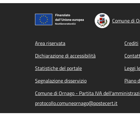
Comune di O
Footer menu
Area riservata
Crediti
Dichiarazione di accessibilità
Contatt
Statistiche del portale
Leggi l
Segnalazione disservizio
Piano d
Comune di Ornago - Partita IVA dell'amministra
protocollo.comuneornago@postecert.it