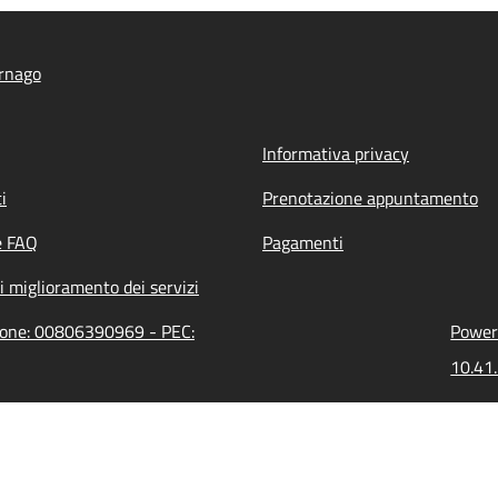
rnago
Informativa privacy
i
Prenotazione appuntamento
e FAQ
Pagamenti
i miglioramento dei servizi
zione: 00806390969 - PEC:
Powere
10.41.