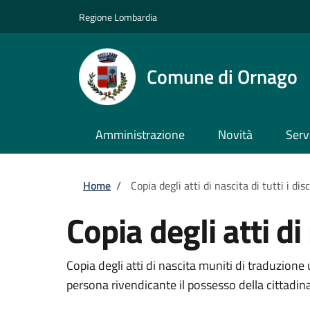
Salta al contenuto principale
Skip to footer content
Regione Lombardia
Comune di Ornago
Amministrazione
Novità
Serv
Briciole di pane
Home
/
Copia degli atti di nascita di tutti i di
Copia degli atti di
Copia degli atti di nascita muniti di traduzione u
persona rivendicante il possesso della cittadina