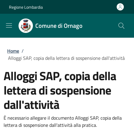
Salta al contenuto principale
Skip to footer content
Regione Lombardia
Comune di Ornago
Briciole di pane
Home
/
Alloggi SAP, copia della lettera di sospensione dall'attività
Alloggi SAP, copia della
lettera di sospensione
dall'attività
È necessario allegare il documento Alloggi SAP, copia della
lettera di sospensione dall'attività alla pratica.