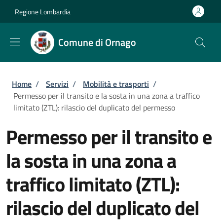
Salta al contenuto principale
Skip to footer content
Regione Lombardia
Comune di Ornago
Briciole di pane
Home
/
Servizi
/
Mobilità e trasporti
/
Permesso per il transito e la sosta in una zona a traffico
limitato (ZTL): rilascio del duplicato del permesso
Permesso per il transito e
la sosta in una zona a
traffico limitato (ZTL):
rilascio del duplicato del