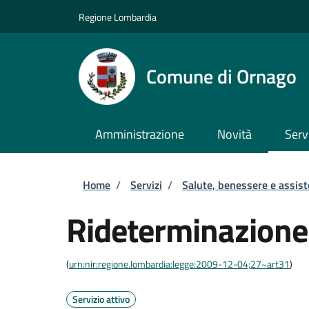
Salta al contenuto principale
Skip to footer content
Regione Lombardia
Comune di Ornago
Amministrazione
Novità
Serv
Briciole di pane
Home
/
Servizi
/
Salute, benessere e assis
Rideterminazione
(
urn:nir:regione.lombardia:legge:2009-12-04;27~art31
)
Servizio attivo